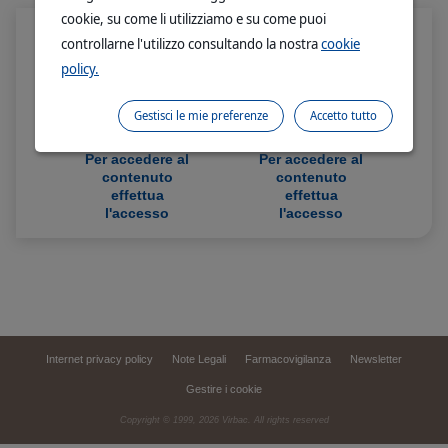
cookie, su come li utilizziamo e su come puoi
controllarne l'utilizzo consultando la nostra
cookie
policy.
Gestisci le mie preferenze
Accetto tutto
Per accedere al
Per accedere al
contenuto
contenuto
effettua
effettua
l'accesso
l'accesso
Internet privacy policy
Note Legali
Farmacovigilanza
Newsletter
Gestire i cookie
Copyright © 1999,
2026
Virbac. All rights reserved