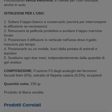
Funzionando
senza elettricità
, è l'ideale per l'uso ovunque,
anche in auto.
ISTRUZIONI PER L’USO:
1. Svitare il tappo bianco e conservarlo (servirà per interrompere
la diffusione se necessario)
2. Rimuovere la pellicola protettiva e avvitare il tappo marrone
forato
3. Posizionare il diffusore in verticale nell'area dove il gatto
trascorre più tempo.
4. Posizionarlo su un mobile, fuori dalla portata di animali e
bambini
5. Sostituire ogni due mesi, indipendentemente dalla quantità di
gel residuo
COMPOSIZIONE:
Frazione F3 degli analoghi dei feromoni
facciali felini (6%), estratto di Nepeta cataria (0,5%), eccipienti
Quantità netta
: 230 gr
Prodotto di libera vendita
Prodotti Correlati