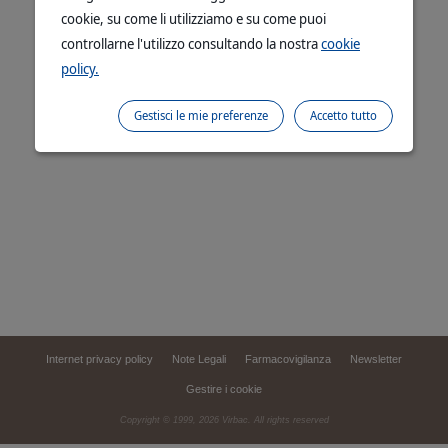
cookie, su come li utilizziamo e su come puoi
controllarne l'utilizzo consultando la nostra
cookie
policy.
Gestisci le mie preferenze
Accetto tutto
Internet privacy policy
Note Legali
Farmacovigilanza
Newsletter
Gestire i cookie
Copyright © 1999,
2026
Virbac. All rights reserved