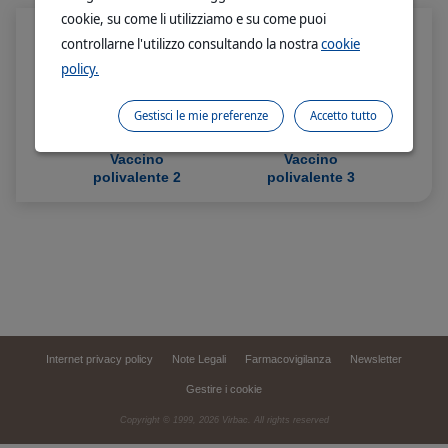
cookie, su come li utilizziamo e su come puoi
controllarne l'utilizzo consultando la nostra
cookie
policy.
Gestisci le mie preferenze
Accetto tutto
Vaccino
Vaccino
polivalente 2
polivalente 3
m
Internet privacy policy
Note Legali
Farmacovigilanza
Newsletter
Gestire i cookie
Copyright © 1999,
2026
Virbac. All rights reserved