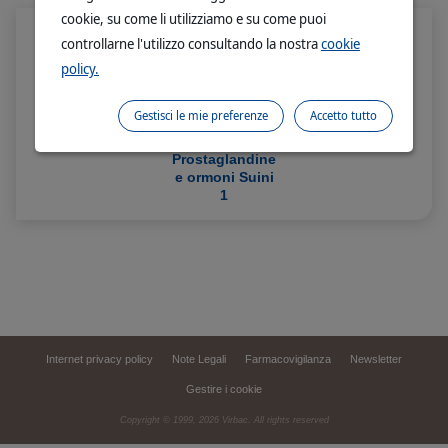
cookie, su come li utilizziamo e su come puoi
controllarne l'utilizzo consultando la nostra
cookie
policy.
Gestisci le mie preferenze
Accetto tutto
Prostaglandine
e ormoni Suini
1
Internet privacy policy
Note Legali
Farmacovigilanza
Newsletter
Gestire i cookie
Copyright © 1999,
2026
Virbac. All rights reserved